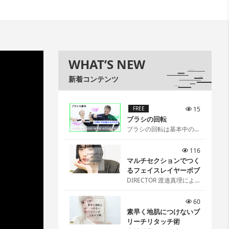
WHAT’S NEW
新着コンテンツ
FREE
15
ブラシの回転
ブラシの回転は基本中の基
本[…]
116
マルチセクションでつく
るフェイスレイヤーボブ
DIRECTOR 渡邉真理によ
るマルチセクションでつく
るフェイスレイヤーボブ
60
[…]
素早く地肌につけないブ
リーチリタッチ術