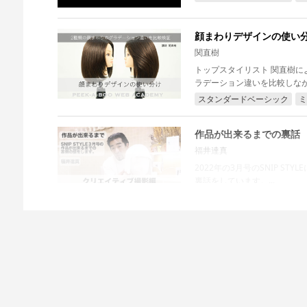
顔まわりデザインの使い
関直樹
トップスタイリスト 関直樹に
ラデーション違いを比較しながら
スタンダードベーシック
ミ
作品が出来るまでの裏話
福井達真
2022年の3月号のSNIP STYLEに掲載された福井の作品の 
裏話をしています。...
クリエイティブ
大好評 10分カットを細
大野浩司
requestQJのYOU TU