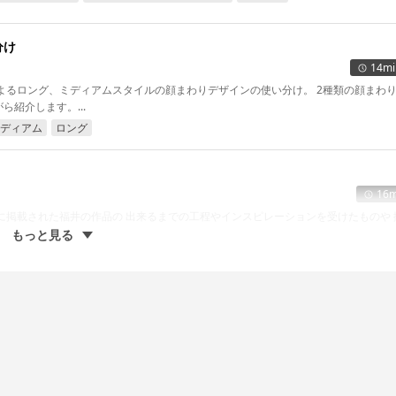
分け
14mi
よるロング、ミディアムスタイルの顔まわりデザインの使い分け。 2種類の顔まわ
紹介します。...
ディアム
ロング
16m
出来るまでの工程やインスピレーションを受けたものや 撮影の
もっと見る
かく解説 前編 【大野浩司】
21mi
BE企画10分カットに登場した大野浩司が実際にカットしたスタイルを解説。...