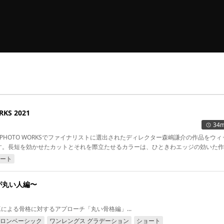
KS 2021
34m
A PHOTO WORKSでファイナリストに選出されたディレクター森嶋謙介の作品をウィ
す。長短を効かせたカットとそれを際立たせるカラーは、ひときわエッジの効いた作
ート
が丸い人編〜
 福井達真による骨格に対するアプローチ「丸い骨格編」...
ロンベーシック
ワンレングス グラデーション
ショート