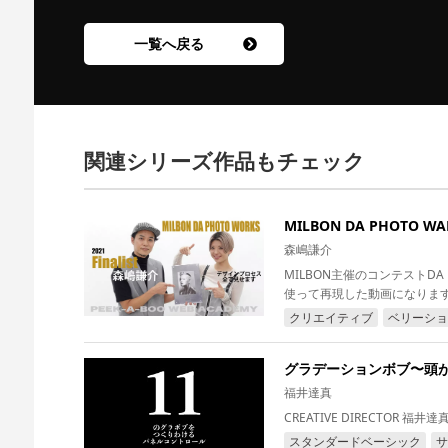
一覧へ戻る
関連シリーズ作品もチェック
MILBON DA PHOTO WAR
森嶋謙介
MILBON主催のコンテストD
使って再現した動画になりま
なっています。...
クリエイティブ
ベリーショ
グラデーションボブ〜頭
福井達真
CREATIVE DIRECTOR
スタンダードベーシック
サ