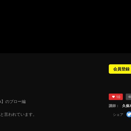
会員登録
10
RA】のブロー編
講師：
久保
と言われています。
シェア