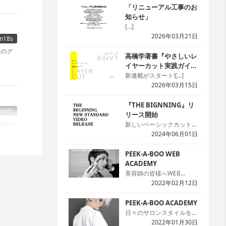
「リニューアル工事のお
知らせ」
[…]
2026年03月21日
n18s
りのグ
高橋学著書『やさしいレ
イヤーカット実践ガイ
ド』
新連載がスタート![…]
2026年03月15日
『THE BIGNNING』リ
in8s
リース開始
新しいベーシックカット本
の『THE BIGNNING』の
2024年06月01日
24スタイルを「WED
ACADEMY」にて公開を開
PEEK-A-BOO WEB
始しました。本では2次元
ACADEMY
のため解説が難しい場面で
美容師の皆様へWEB
も動画なら一目瞭然です。
ACADEMYのサイトへよう
2022年02月12日
n31s
本と動画を同時に見ること
こそ!まずは無料会員の登
で理解度がアップ。プレミ
録をお願いします。[…]
PEEK-A-BOO ACADEMY
アム会員なら何回でも見れ
日々のサロンスタイルを生
て嬉しいですね。[…]
かしつつ、ハイセンスなデ
2022年01月30日