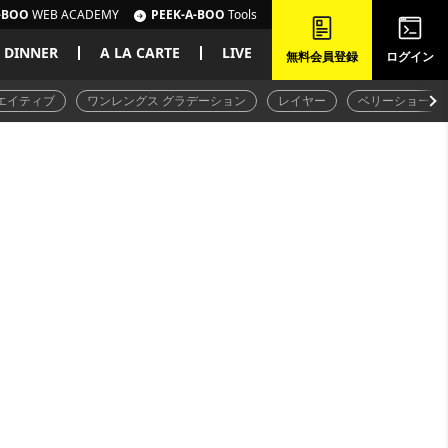
-BOO
WEB ACADEMY
PEEK-A-BOO
Tools
DINNER
A LA CARTE
LIVE
無料会員登録
ログイン
エイティブ
ワンレングス グラデーション
レイヤー
ベリーショート