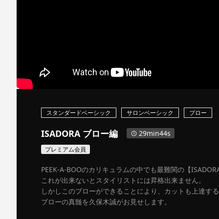
スタンダードベーシック
サロンベーシック
ブロー
ISADORA ブロー編
29min44s
プレミアム会員
PEEK-A-BOOのカリキュラムの中でも最難関の【ISADO
これが出来ないとスタイリストには昇格出来ません。
しかしこのブローができることにより、カットも上達する
ブローの真髄を久保木誠がお見せします。