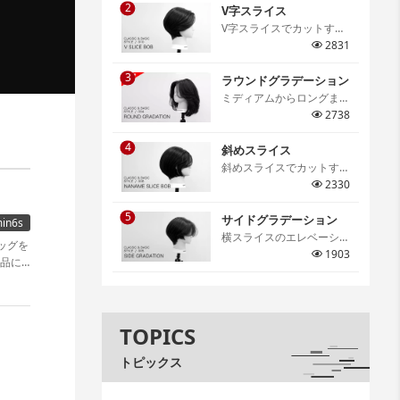
2
仕上がりの特徴などを細か
V字スライス
く解説しています。[…]
V字スライスでカットする
グラデーションボブ。V字
2831
スライスならではのメリハ
3
リのあるシルエットは必ず
ラウンドグラデーション
身につけたいテクニック。
ミディアムからロングま
[…]
で、スタイルの基礎となる
2738
テクニックであるラウンド
4
グラデーション。アウトラ
斜めスライス
インの切り方や顔周りのレ
斜めスライスでカットする
イヤーの作り方、丸みのあ
グラデーションボブ。骨格
2330
るフォルム作りのポイント
に合わせたセクションの取
までを詳しく解説していま
5
り方やスライスの取り方、
サイドグラデーション
in6s
す。[…]
コームワークまで詳しく解
横スライスのエレベーショ
ッグを
説。[…]
ンカットを学ぶサイドグラ
1903
品に
デーション。グラデーショ
ンの幅と丸みのコントロー
ルを身につけサロンワーク
でも活用できる大切なテク
TOPICS
ニックの一つです。[…]
トピックス