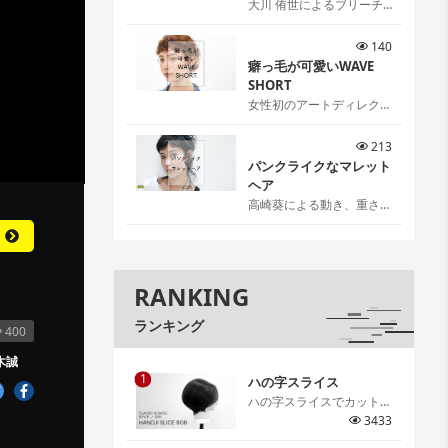
大川 侑世によるブリーチ
リタッチ[…]
140
癖っ毛が可愛いWAVE
SHORT
女性初のアートディレクタ
ー伊藤雨潔によるウェーブ
ショートスタイル。 伊藤
213
ならではの可愛いの見つけ
パンクライクなマレット
方、お伝えします。[…]
ヘア
高崎葵による動き、重さ、
抜け感を感覚ではなく理論
で作るパンクライクなマレ
ットヘア。[…]
RANKING
ランキング
400
木誠
1
ハの字スライス
ハの字スライスでカットす
るグラデーションボブ。ハ
3433
の字スライスで取る意味や