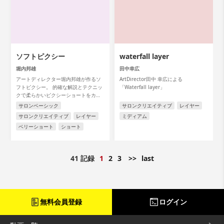
ソフトピクシー
waterfall layer
堀内邦雄
田中幸広
アートディレクター堀内邦雄が作るソ
ArtDirector田中 幸広による
フトピクシー。 的確な解説とテクニッ
「Waterfall layer」
クで柔らかいピクシーショートをカッ
トしていきます。
サロンベーシック
サロンクリエイティブ
レイヤー
サロンクリエイティブ
レイヤー
ミディアム
ベリーショート
ショート
41 記録
1
2
3
>>
last
無料会員登録
ログイン