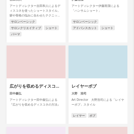
アートディレクター吉田和人によるデ
アートディレクター伊藤雨潔による
ィスコネを使ったショートスタイル。
「ハンサムショート」
癖や骨格の悩みに合わせたテクニック
を紹介。
サロンベーシック
サロンベーシック
サロンクリエイティブ
ショート
アドバンスカット
ショート
パーマ
広がりを収めるディスコネ
レイヤーボブ
の方法
田中義弘
大野 浩司
アートディレクター田中義弘による
Art Director 大野浩司による「レイヤ
『広がりを収めるディスコネの方法』
ーボブ」スタイル
レイヤー
ボブ