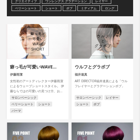
クリエイティブ
ワンレングス グラデーション
レイヤー
ベリーショート
ショート
ボブ
ミディアム
ロング
カラー
パーマ
ブロー
スタイリング
癖っ毛が可愛いWAVE
ウルフとグラボブ
SHORT
伊藤雨潔
福井達真
女性初のアートディレクター伊藤雨潔
ART DIRECTOR福井達真による「ウル
によるウェーブショートスタイル。 伊
フレイヤーとグラデーションボブ」
藤ならではの可愛いの見つけ方、お伝
えします。
サロンベーシック
サロンベーシック
レイヤー
ベリーショート
ショート
ショート
ボブ
パーマ