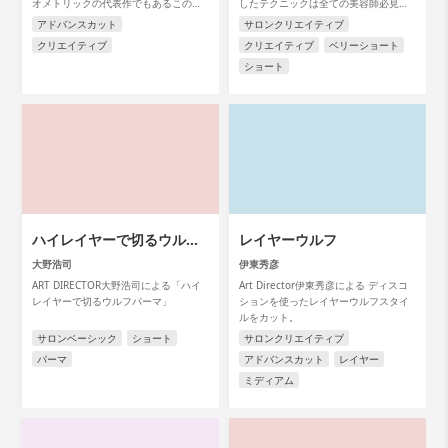
オメトリックの代表作でもあるこのス
したテクニックは全ての美容師必見で
タイルを アートディレクターの山内政
す。
アドバンスカット
サロンクリエイティブ
人氏が解説します。
クリエイティブ
クリエイティブ
ベリーショート
ショート
ハイレイヤーで切るウルフ
レイヤーウルフ
パーマ
大野浩司
伊東秀彦
ART DIRECTOR大野浩司による「ハイ
Art Director伊東秀彦による ディスコ
レイヤーで切るウルフパーマ」
ションを使ったレイヤーウルフスタイ
ルをカット。
サロンベーシック
ショート
サロンクリエイティブ
パーマ
アドバンスカット
レイヤー
ミディアム