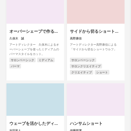
オーバーシェープで作るパ
サイドから切るショートウ
ーマスタイル
ルフ
久保木 誠
高野康信
アートディレクター 久保木によるオ
アートディレクター高野康信による
ーバーシェープを使ったミディアムの
「サイドから切るショートウルフ」
パーマスタイルをカット。
サロンベーシック
ミディアム
サロンベーシック
パーマ
サロンクリエイティブ
クリエイティブ
ショート
ウェーブを活かしたディス
ハンサムショート
コネショート
吉田和人
伊藤雨潔