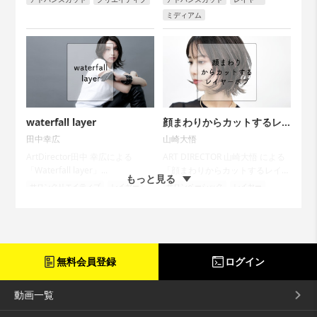
作でもあるこのスタイルを アー
ミディアム
トディレクターの山内政人氏が解
説します。...
waterfall layer
顔まわりからカットするレ
イヤーボブ
田中幸広
山崎大悟
ArtDirector田中 幸広による
ART DIRECTOR 山崎大悟 による
「Waterfall layer」...
「顔まわりからカットするレイヤ
もっと見る
ーボブ」...
サロンクリエイティブ
レイヤー
サロンベーシック
レイヤー
ミディアム
ボブ
無料会員登録
ログイン
動画一覧
RENT