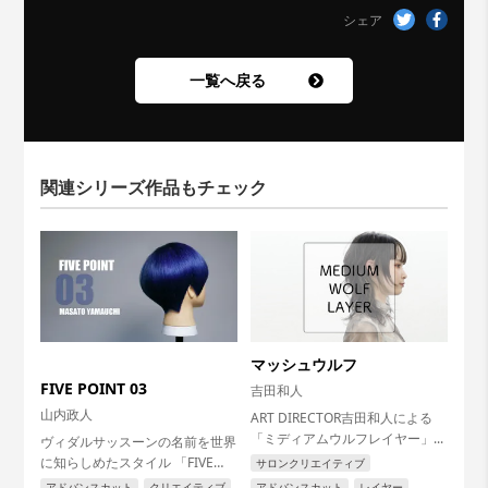
シェア
一覧へ戻る
関連シリーズ作品もチェック
マッシュウルフ
FIVE POINT 03
吉田和人
山内政人
ART DIRECTOR吉田和人による
「ミディアムウルフレイヤー」...
ヴィダルサッスーンの名前を世界
に知らしめたスタイル 「FIVE
サロンクリエイティブ
POINT」 ジオメトリックの代表
アドバンスカット
クリエイティブ
アドバンスカット
レイヤー