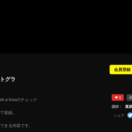
会員登録
ートグラ
0
k-a-booのチェック
講師：
栗
て収録。
シェア
できる内容です。