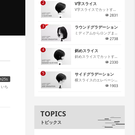
2
仕上がりの特徴などを細か
V字スライス
く解説しています。[…]
V字スライスでカットする
グラデーションボブ。V字
2831
スライスならではのメリハ
3
リのあるシルエットは必ず
ラウンドグラデーション
身につけたいテクニック。
ミディアムからロングま
[…]
で、スタイルの基礎となる
2738
テクニックであるラウンド
4
グラデーション。アウトラ
斜めスライス
インの切り方や顔周りのレ
斜めスライスでカットする
イヤーの作り方、丸みのあ
グラデーションボブ。骨格
2330
るフォルム作りのポイント
に合わせたセクションの取
までを詳しく解説していま
5
り方やスライスの取り方、
サイドグラデーション
す。[…]
n25s
コームワークまで詳しく解
横スライスのエレベーショ
説。[…]
ンカットを学ぶサイドグラ
1903
デーション。グラデーショ
ンの幅と丸みのコントロー
ルを身につけサロンワーク
でも活用できる大切なテク
TOPICS
ニックの一つです。[…]
トピックス