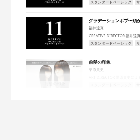
スタンダードベーシック
サ
グラデーションボブ〜頭
福井達真
CREATIVE DIRECTOR
スタンダードベーシック
サ
前髪の印象
栗原貴史
ART DIRECTOR 栗原貴史に
スタンダードベーシック
サ
超前下がりショートウル
福井達真
福井達真による極端な前下が
見動画です。...
アドバンスカット
クリエイ