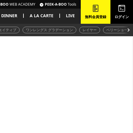
-BOO
WEB ACADEMY
PEEK-A-BOO
Tools
DINNER
A LA CARTE
LIVE
無料会員登録
ログイン
エイティブ
ワンレングス グラデーション
レイヤー
ベリーショート