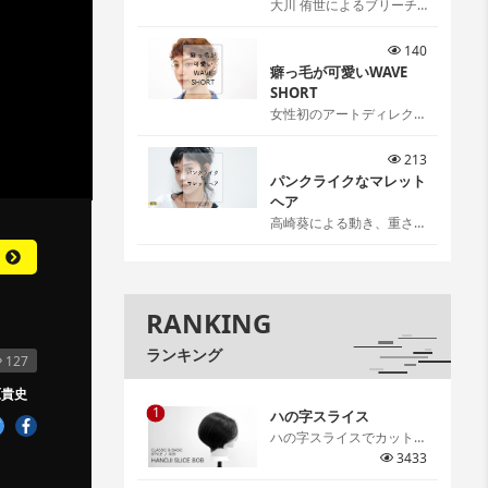
大川 侑世によるブリーチ
リタッチ[…]
140
癖っ毛が可愛いWAVE
SHORT
女性初のアートディレクタ
ー伊藤雨潔によるウェーブ
ショートスタイル。 伊藤
213
ならではの可愛いの見つけ
パンクライクなマレット
方、お伝えします。[…]
ヘア
高崎葵による動き、重さ、
抜け感を感覚ではなく理論
で作るパンクライクなマレ
ットヘア。[…]
RANKING
ランキング
127
原貴史
1
ハの字スライス
ハの字スライスでカットす
るグラデーションボブ。ハ
3433
の字スライスで取る意味や