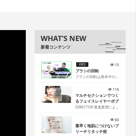
WHAT’S NEW
新着コンテンツ
FREE
15
ブラシの回転
ブラシの回転は基本中の基
本[…]
116
マルチセクションでつく
るフェイスレイヤーボブ
DIRECTOR 渡邉真理によ
るマルチセクションでつく
るフェイスレイヤーボブ
60
[…]
素早く地肌につけないブ
リーチリタッチ術