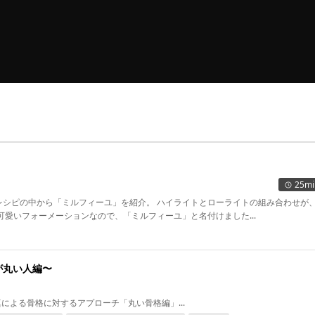
25mi
ルフィーユ」を紹介。 ハイライトとローライトの組み合わせが、いち
ごのショートケーキみたいな 可愛いフォーメーションなので、「ミルフィーユ」と名付けました...
が丸い人編〜
 福井達真による骨格に対するアプローチ「丸い骨格編」...