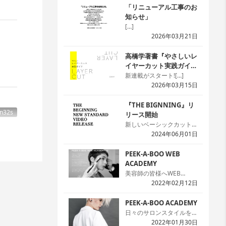
「リニューアル工事のお
知らせ」
[…]
2026年03月21日
高橋学著書『やさしいレ
イヤーカット実践ガイ
ド』
新連載がスタート![…]
2026年03月15日
『THE BIGNNING』リ
n32s
リース開始
新しいベーシックカット本
の『THE BIGNNING』の
2024年06月01日
24スタイルを「WED
ACADEMY」にて公開を開
PEEK-A-BOO WEB
始しました。本では2次元
ACADEMY
のため解説が難しい場面で
美容師の皆様へWEB
も動画なら一目瞭然です。
ACADEMYのサイトへよう
2022年02月12日
本と動画を同時に見ること
せた必
こそ!まずは無料会員の登
で理解度がアップ。プレミ
録をお願いします。[…]
PEEK-A-BOO ACADEMY
アム会員なら何回でも見れ
日々のサロンスタイルを生
て嬉しいですね。[…]
かしつつ、ハイセンスなデ
2022年01月30日