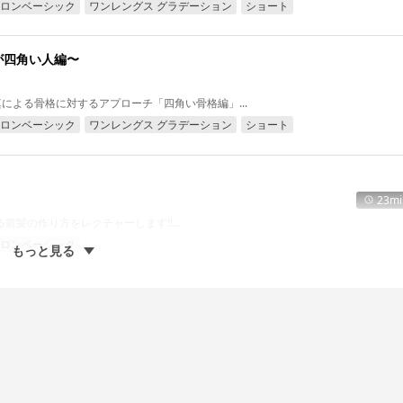
ロンベーシック
ワンレングス グラデーション
ショート
が四角い人編〜
 福井達真による骨格に対するアプローチ「四角い骨格編」...
ロンベーシック
ワンレングス グラデーション
ショート
23mi
よる前髪の作り方をレクチャーします!!...
ロンベーシック
もっと見る
フ
りからデザインを作るテクニック。 まさにデザインのためのテクニックを組み合わ
ティブ
レイヤー