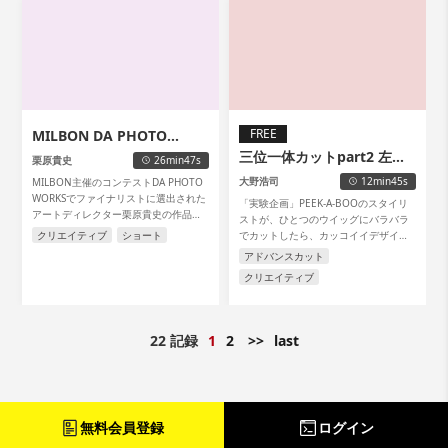
FREE
MILBON DA PHOTO
三位一体カットpart2 左サ
WARKS 2021
栗原貴史
26min47s
イド編
大野浩司
12min45s
MILBON主催のコンテストDA PHOTO
WORKSでファイナリストに選出された
「実験企画」PEEK-A-BOOのスタイリ
アートディレクター栗原貴史の作品を
ストが、ひとつのウイッグにバラバラ
ウィッグを使って再現した動画になり
クリエイティブ
ショート
でカットしたら、カッコイイデザイン
ます。 切り込まれたカットとそこに連
ができるのか?どうか?WEB ACADEMY
アドバンスカット
動したカラーが美しい一枚。カットの
メンバーでチャレンジしてみました。
クリエイティブ
魅力が伝わる作品になっています。
22 記録
1
2
>>
last
無料会員登録
ログイン