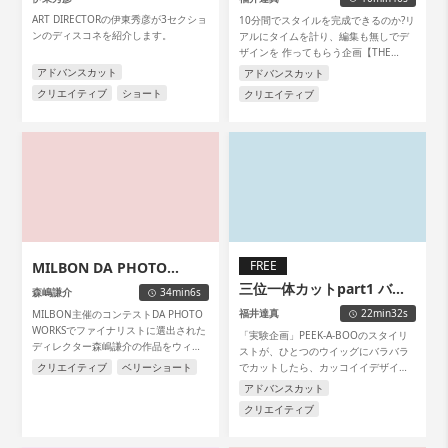
ART DIRECTORの伊東秀彦が3セクショ
10分間でスタイルを完成できるのか?リ
ンのディスコネを紹介します。
アルにタイムを計り、編集も無しでデ
ザインを 作ってもらう企画【THE
10min. CUT】 アートディレクター
アドバンスカット
アドバンスカット
福井達真が挑戦します。
クリエイティブ
ショート
クリエイティブ
FREE
MILBON DA PHOTO
三位一体カットpart1 バッ
WARKS 2021
森嶋謙介
34min6s
ク編
福井達真
22min32s
MILBON主催のコンテストDA PHOTO
WORKSでファイナリストに選出された
「実験企画」PEEK-A-BOOのスタイリ
ディレクター森嶋謙介の作品をウィッ
ストが、ひとつのウイッグにバラバラ
グを使って再現した動画になります。
クリエイティブ
ベリーショート
でカットしたら、カッコイイデザイン
長短を効かせたカットとそれを際立た
ができるのか?どうか?WEB ACADEMY
アドバンスカット
せるカラーは、ひときわエッジの効い
メンバーでチャレンジしてみました。
クリエイティブ
た作品になっています。