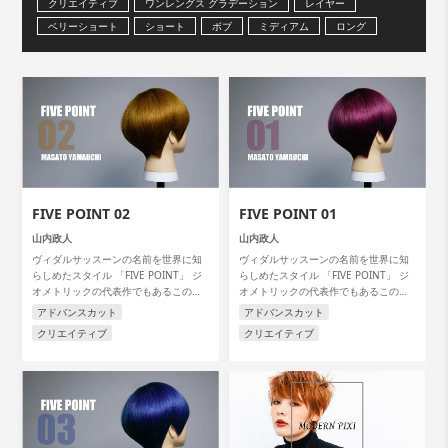
クリエイティブ
ワンレングス グラデーション
レイヤー
ベリーショート
ショート
ボブ
ミディアム
ロング
カラー
パーマ
ブロー
スタイリング
FIVE POINT 02
FIVE POINT 01
山内政人
山内政人
ヴィダルサッスーンの名前を世界に知
ヴィダルサッスーンの名前を世界に知
らしめたスタイル 「FIVE POINT」 ジ
らしめたスタイル 「FIVE POINT」 ジ
オメトリックの代表作でもあるこのス
オメトリックの代表作でもあるこのス
タイルを アートディレクターの山内政
タイルを アートディレクターの山内政
アドバンスカット
アドバンスカット
人氏が解説します。
人氏が解説します。
クリエイティブ
クリエイティブ