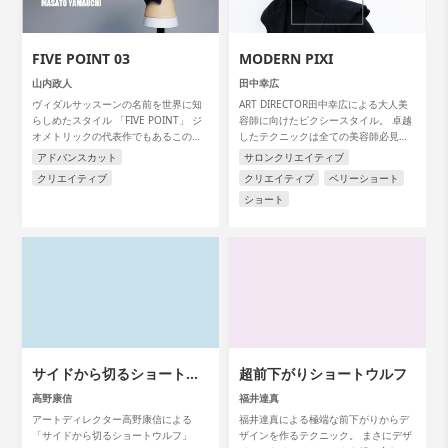
FIVE POINT 03
MODERN PIXI
山内政人
田中幸広
ヴィダルサッスーンの名前を世界に知
ART DIRECTOR田中幸広による大人美
らしめたスタイル 「FIVE POINT」 ジ
容師に向けたピクシースタイル。 卓越
オメトリックの代表作でもあるこのス
したテクニックは全ての美容師必見で
タイルを アートディレクターの山内政
す。
アドバンスカット
サロンクリエイティブ
人氏が解説します。
クリエイティブ
クリエイティブ
ベリーショート
ショート
サイドから切るショートウ
超前下がりショートウルフ
ルフ
高野康信
福井達真
アートディレクター高野康信による
福井達真による極端な前下がりからデ
「サイドから切るショートウルフ」
ザインを作るテクニック。 まさにデザ