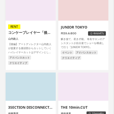
RENT
JUNIOR TOKYO
コンケーブレイヤー「後
PEEK-A-BOO
4min47s
編」
山内政人
解き放て、若き才能。 有名サロンのア
シスタントが自分達でショーを構成し
【後編】アートディレクター山内政人
て行う『JUNIOR TOKYO』
が提案する後頭部からカットしていく
ハイレイヤーカットはデザインとして
イベント
アドバンスカット
も機能的にも優れたテクニック。今回
アドバンスカット
クリエイティブ
は同じテクニックを使って4つのスタイ
クリエイティブ
ル展開を見せてくれます。
3SECTION DISCONNECT
THE 10min.CUT
LAYERED SHORT
伊東秀彦
福井達真
10min46s