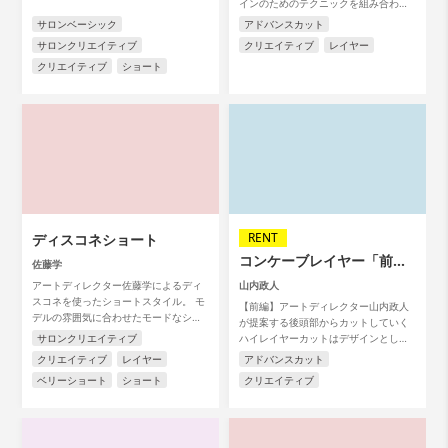
インのためのテクニックを組み合わせ
た必見動画です。
サロンベーシック
アドバンスカット
サロンクリエイティブ
クリエイティブ
レイヤー
クリエイティブ
ショート
RENT
ディスコネショート
コンケーブレイヤー「前
佐藤学
編」
アートディレクター佐藤学によるディ
山内政人
スコネを使ったショートスタイル。 モ
【前編】アートディレクター山内政人
デルの雰囲気に合わせたモードなショ
が提案する後頭部からカットしていく
ートスタイル。
サロンクリエイティブ
ハイレイヤーカットはデザインとして
も機能的にも優れたテクニック。今回
クリエイティブ
レイヤー
アドバンスカット
は同じテクニックを使って4つのスタイ
ベリーショート
ショート
クリエイティブ
ル展開を見せてくれます。