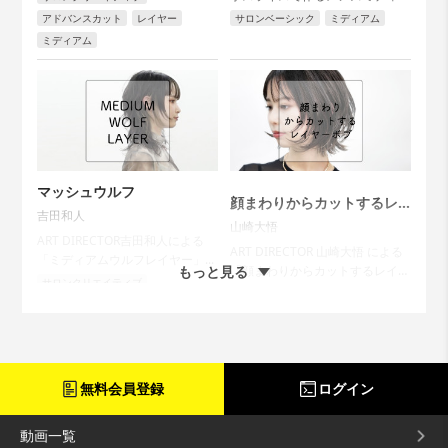
ムスタイル」...
アドバンスカット
レイヤー
サロンベーシック
ミディアム
ミディアム
マッシュウルフ
顔まわりからカットするレ
吉田和人
イヤーボブ
山崎大悟
ART DIRECTOR吉田和人による
ART DIRECTOR 山崎大悟 による
「ミディアムウルフレイヤー」...
もっと見る
「顔まわりからカットするレイヤ
サロンクリエイティブ
ーボブ」...
サロンベーシック
レイヤー
アドバンスカット
レイヤー
ボブ
ミディアム
無料会員登録
ログイン
動画一覧