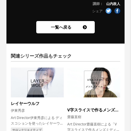
講師：
山内政人
シェア
一覧へ戻る
関連シリーズ作品もチェック
レイヤーウルフ
V字スライスで作るメンズミ
伊東秀彦
ディアムスタイル
齋藤直樹
Art Director伊東秀彦による ディ
スコションを使ったレイヤーウル
Art Director齋藤直樹による「V
フスタイルをカット。...
字スライスで作るメンズミディア
サロンクリエイティブ