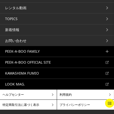
サイドから切るショートウ
レンタル動画
トップから切るロングスタ
ルフ
高野康信
イル
栗原貴史
TOPICS
アートディレクター高野康信によ
ART DORECTOR栗原貴史による
る「サイドから切るショートウル
「トップから切るロングスタイ
新着情報
フ」...
サロンベーシック
ル」...
サロンクリエイティブ
レイヤー
サロンクリエイティブ
ミディアム
ロング
お問い合わせ
クリエイティブ
ショート
PEEK-A-BOO FAMILY
PEEK-A-BOO OFFICIAL SITE
KAWASHIMA FUMIO
ウルフとグラボブ
FIVE POINT 03
LOOK MAG.
福井達真
山内政人
ART DIRECTOR福井達真による
ヘルプセンター
利用規約
ヴィダルサッスーンの名前を世界
「ウルフレイヤーとグラデーショ
に知らしめたスタイル 「FIVE
ンボブ」...
BEGINNING
BREAKFAST
BRUNCH
サロンベーシック
レイヤー
特定商取引法に基づく表示
プライバシーポリシー
POINT」 ジオメトリックの代表
アドバンスカット
クリエイティブ
ショート
ボブ
作でもあるこのスタイルを アー
LUNCH
DINNER
A LA CARTE