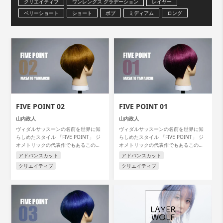
クリエイティブ
ワンレングス グラデーション
レイヤー
ベリーショート
ショート
ボブ
ミディアム
ロング
カラー
パーマ
ブロー
スタイリング
FIVE POINT 02
FIVE POINT 01
山内政人
山内政人
ヴィダルサッスーンの名前を世界に知
ヴィダルサッスーンの名前を世界に知
らしめたスタイル 「FIVE POINT」 ジ
らしめたスタイル 「FIVE POINT」 ジ
オメトリックの代表作でもあるこのス
オメトリックの代表作でもあるこのス
タイルを アートディレクターの山内政
タイルを アートディレクターの山内政
アドバンスカット
アドバンスカット
人氏が解説します。
人氏が解説します。
クリエイティブ
クリエイティブ