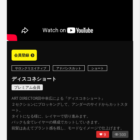
会員登録
サロンクリエイティブ
アドバンスカット
ショート
ディスコネショート
プレミアム会員
ART DIRECTOR田中幸広による『ディスコネショート』
２セクションにブロッキングして、アンダーのサイドからカットスタ
ート。
タイトになる様に、レイヤーで切り進みます。
バックも全てレイヤーの構成でカットしていきます。
前髪はあえてブラント感を残し、モードなイメージで仕上げます。
9
500