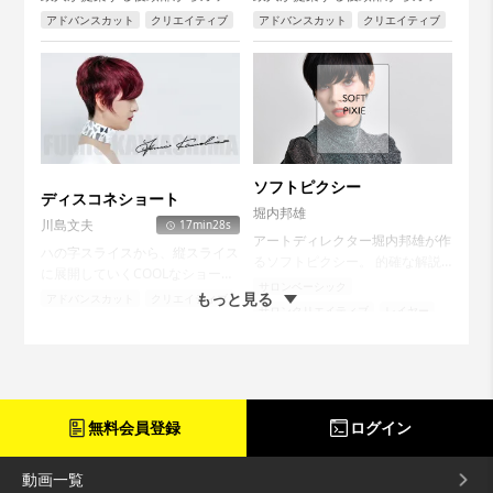
していくハイレイヤーカットはデ
していくハイレイヤーカットはデ
アドバンスカット
クリエイティブ
アドバンスカット
クリエイティブ
ザインとしても機能的にも優れた
ザインとしても機能的にも優れた
テクニック。今回は同じテクニッ
テクニック。今回は同じテクニッ
クを使って4つのスタイル展開を
クを使って4つのスタイル展開を
見せてくれます。...
見せてくれます。...
ソフトピクシー
ディスコネショート
堀内邦雄
川島文夫
17min28s
アートディレクター堀内邦雄が作
ハの字スライスから、縦スライス
るソフトピクシー。 的確な解説
に展開していくCOOLなショート
とテクニックで柔らかいピクシー
サロンベーシック
スタイル。 マスターピースなテ
もっと見る
アドバンスカット
クリエイティブ
ショートをカットしていきま
サロンクリエイティブ
レイヤー
クニックは時代を超越する。...
ショート
す。...
ベリーショート
ショート
無料会員登録
ログイン
動画一覧