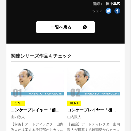
講師：
田中幸広
シェア
一覧へ戻る
関連シリーズ作品もチェック
RENT
RENT
コンケーブレイヤー「前
コンケーブレイヤー「後
編」
編」
山内政人
山内政人
【前編】アートディレクター山内
【後編】アートディレクター山内
政人が提案する後頭部からカット
政人が提案する後頭部からカット