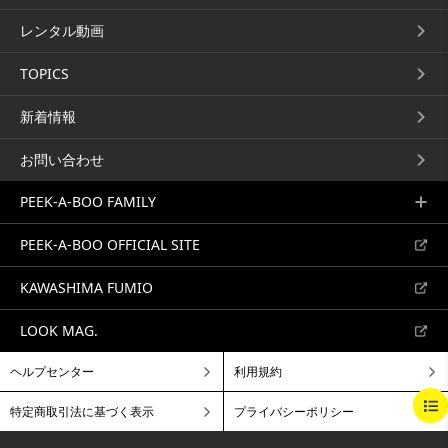
ハンサムショート
レイヤーから切るショート
レンタル動画
伊藤雨潔
スタイル
栗原貴史
アートディレクター伊藤雨潔によ
ART DIRECTOR栗原貴史による
TOPICS
る「ハンサムショート」...
「レイヤーから切るショートスタ
サロンベーシック
イル」...
サロンベーシック
ショート
新着情報
アドバンスカット
ショート
お問い合わせ
PEEK-A-BOO FAMILY
PEEK-A-BOO OFFICIAL SITE
ハイレイヤーで切るウルフ
顔まわりからカットするレ
KAWASHIMA FUMIO
パーマ
イヤーボブ
大野浩司
山崎大悟
ART DIRECTOR大野浩司による
ART DIRECTOR 山崎大悟 による
LOOK MAG.
「ハイレイヤーで切るウルフパー
「顔まわりからカットするレイヤ
マ」...
ーボブ」...
サロンベーシック
ショート
サロンベーシック
レイヤー
ヘルプセンター
利用規約
パーマ
ボブ
BEGINNING
BREAKFAST
BRUNCH
特定商取引法に基づく表示
プライバシーポリシー
LUNCH
DINNER
A LA CARTE