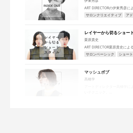
伊東秀彦
ART DIRECTORの伊東秀
サロンクリエイティブ
アド
レイヤーから切るショー
栗原貴史
ART DIRECTOR栗原貴史
サロンベーシック
ショート
マッシュボブ
高橋学
アートディレクター高橋学に
いテクニック。...
サロンベーシック
サロンク
ソフトピクシー
堀内邦雄
アートディレクター堀内邦雄