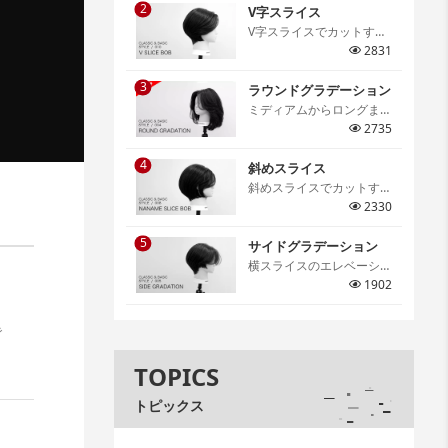
2
仕上がりの特徴などを細か
V字スライス
く解説しています。[…]
V字スライスでカットする
グラデーションボブ。V字
2831
スライスならではのメリハ
3
リのあるシルエットは必ず
ラウンドグラデーション
身につけたいテクニック。
ミディアムからロングま
[…]
で、スタイルの基礎となる
2735
テクニックであるラウンド
4
グラデーション。アウトラ
斜めスライス
インの切り方や顔周りのレ
斜めスライスでカットする
イヤーの作り方、丸みのあ
グラデーションボブ。骨格
2330
るフォルム作りのポイント
に合わせたセクションの取
までを詳しく解説していま
5
り方やスライスの取り方、
サイドグラデーション
す。[…]
コームワークまで詳しく解
横スライスのエレベーショ
説。[…]
ンカットを学ぶサイドグラ
1902
デーション。グラデーショ
ンの幅と丸みのコントロー
で
ルを身につけサロンワーク
でも活用できる大切なテク
TOPICS
ニックの一つです。[…]
トピックス