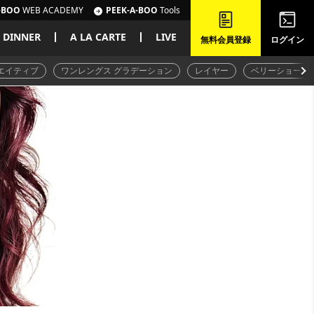
-BOO
WEB ACADEMY
PEEK-A-BOO
Tools
DINNER
A LA CARTE
LIVE
無料会員登録
ログイン
エイティブ
ワンレングス グラデーション
レイヤー
ベリーショート