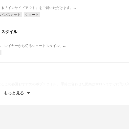
彦による「インサイドアウト」をご覧いただけます。...
バンスカット
ショート
トスタイル
による「レイヤーから切るショートスタイル」...
よるこの春夏おすすめのボブスタイル。 季節に合わせた提案はサロンですぐに取り
もっと見る
リエイティブ
ボブ
が作るソフトピクシー。 的確な解説とテクニックで柔らかいピクシーショートをカ