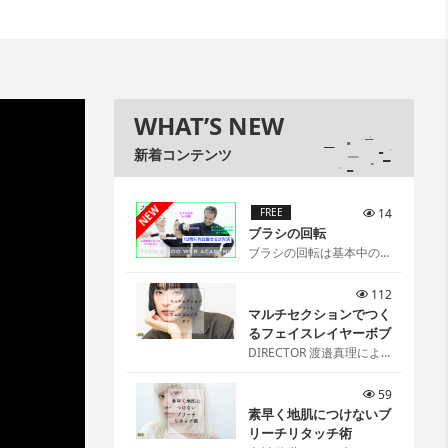
WHAT’S NEW
新着コンテンツ
NEW
FREE
14
ブラシの回転
ブラシの回転は基本中の基
本[…]
112
マルチセクションでつく
るフェイスレイヤーボブ
DIRECTOR 渡邉真理によ
るマルチセクションでつく
るフェイスレイヤーボブ
59
[…]
素早く地肌につけないブ
リーチリタッチ術