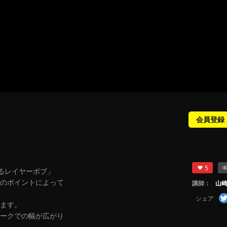
会員登録
5
トするレイヤーボブ」
のポイントによって
講師：
山
シェア
きます。
ークでの幅が広がり