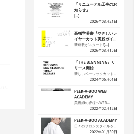
「リニューアル工事のお
知らせ」
[…]
2026年03月21日
高橋学著書『やさしいレ
イヤーカット実践ガイ
ド』
新連載がスタート![…]
2026年03月15日
『THE BIGNNING』リ
リース開始
新しいベーシックカット本
の『THE BIGNNING』の
2024年06月01日
24スタイルを「WED
入れた
ACADEMY」にて公開を開
PEEK-A-BOO WEB
始しました。本では2次元
ACADEMY
のため解説が難しい場面で
美容師の皆様へWEB
も動画なら一目瞭然です。
ACADEMYのサイトへよう
2022年02月12日
本と動画を同時に見ること
こそ!まずは無料会員の登
で理解度がアップ。プレミ
録をお願いします。[…]
PEEK-A-BOO ACADEMY
アム会員なら何回でも見れ
日々のサロンスタイルを生
ットし
て嬉しいですね。[…]
かしつつ、ハイセンスなデ
2022年01月30日