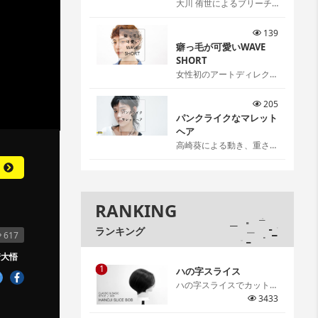
大川 侑世によるブリーチ
リタッチ[…]
139
癖っ毛が可愛いWAVE
SHORT
女性初のアートディレクタ
ー伊藤雨潔によるウェーブ
ショートスタイル。 伊藤
205
ならではの可愛いの見つけ
パンクライクなマレット
方、お伝えします。[…]
ヘア
高崎葵による動き、重さ、
抜け感を感覚ではなく理論
で作るパンクライクなマレ
ットヘア。[…]
RANKING
ランキング
617
崎大悟
1
ハの字スライス
ハの字スライスでカットす
るグラデーションボブ。ハ
3433
の字スライスで取る意味や