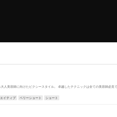
広による大人美容師に向けたピクシースタイル。 卓越したテクニックは全ての美容師必見
エイティブ
ベリーショート
ショート