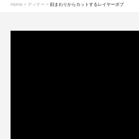
Home
>
ディナー
>
顔まわりからカットするレイヤーボブ