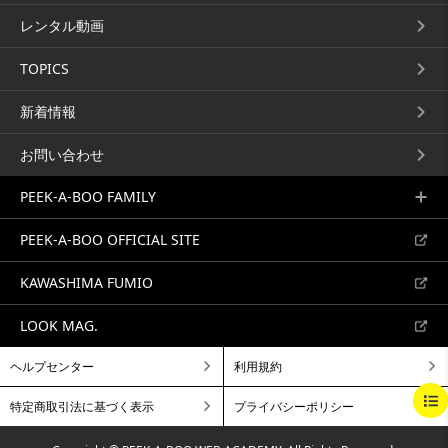
るトレーニング...
グラデーションボブ...
レンタル動画
スタンダードベーシック
スタンダードベーシック
TOPICS
新着情報
お問い合わせ
マッシュルームボブ
ミディアムシャギー
PEEK-A-BOO FAMILY
PEEK-A-BOO
PEEK-A-BOO
18min32s
13min28s
ベーシックカットテクニック⑤
デザイン① フォワードシェープ
PEEK-A-BOO OFFICIAL SITE
マッシュルームボブ...
レイヤー...
スタンダードベーシック
スタンダードベーシック
KAWASHIMA FUMIO
LOOK MAG.
ヘルプセンター
利用規約
BEGINNING
BREAKFAST
BRUNCH
特定商取引法に基づく表示
プライバシーポリシー
フォワードシェープグラデ
ショートレイヤー
LUNCH
DINNER
A LA CARTE
ーション
PEEK-A-BOO
8min27s