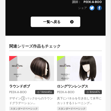
講師：
PEEK-A-BOO
シェア
一覧へ戻る
関連シリーズ作品もチェック
ラウンドボブ
ロングワンレングス
PEEK-A-BOO
PEEK-A-BOO
14min45s
8min47s
デザイン③ バックからのラウン
真下にパネルを引き出して水平に
ドグラデーション...
カットするトレーニング...
スタンダードベーシック
スタンダードベーシック