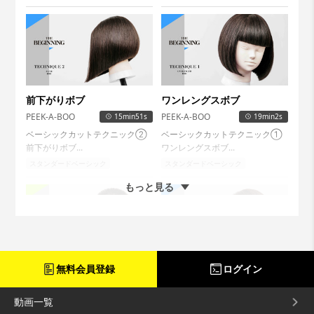
前下がりボブ
ワンレングスボブ
PEEK-A-BOO
PEEK-A-BOO
15min51s
19min2s
ベーシックカットテクニック②
ベーシックカットテクニック①
前下がりボブ...
ワンレングスボブ...
スタンダードベーシック
スタンダードベーシック
もっと見る
無料会員登録
ログイン
ヘッドシェープ
グラデーションボブ
PEEK-A-BOO
PEEK-A-BOO
18min32s
14min56s
動画一覧
頭の丸みに合わせて短くカットす
ベーシックカットテクニック⑥