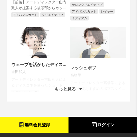
【前編】アートディレクター山内
サロンクリエイティブ
政人が提案する後頭部からカット
アドバンスカット
レイヤー
していくハイレイヤーカットはデ
アドバンスカット
クリエイティブ
ミディアム
ザインとしても機能的にも優れた
テクニック。今回は同じテクニッ
クを使って4つのスタイル展開を
見せてくれます。...
ウェーブを活かしたディス
マッシュボブ
コネショート
吉田和人
高橋学
アートディレクター吉田和人によ
アートディレクター高橋学による
るディスコネを使ったショートス
もっと見る
この春夏おすすめのボブスタイ
タイル。 癖や骨格の悩みに合わ
サロンベーシック
ル。 季節に合わせた提案はサロ
サロンベーシック
せたテクニックを紹介。...
サロンクリエイティブ
ショート
ンですぐに取り入れたいテクニッ
サロンクリエイティブ
ボブ
パーマ
ク。...
無料会員登録
ログイン