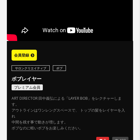
会員登録
サロンクリエイティブ
ボブ
ボブレイヤー
プレミアム会員
ART DIRECTOR 田中義弘による「LAYER BOB」をレクチャーしま
す。
アウトラインはワンレングスベースで、 トップの髪をレイヤーを入
れ
中間を残す事で動きが増します。
ボブなのに軽いボブをお楽しみください。