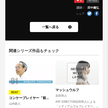
8
488
講師：
田中義弘
シェア
一覧へ戻る
関連シリーズ作品もチェック
マッシュウルフ
RENT
吉田和人
コンケーブレイヤー「前
ART DIRECTOR吉田和人による
編」
山内政人
「ミディアムウルフレイヤー」...