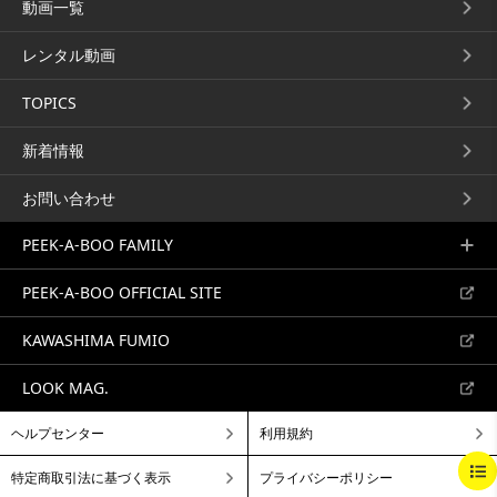
動画一覧
インサイドアウト
wolf Layer
レンタル動画
田中幸広
伊東秀彦
TOPICS
ART DIRECTOR田中幸広による
『キュッ!』としたウルフレイヤ
「インサイドアウト」を披露しま
ー...
新着情報
す。...
サロンクリエイティブ
サロンクリエイティブ
レイヤー
アドバンスカット
ショート
ショート
お問い合わせ
PEEK-A-BOO FAMILY
PEEK-A-BOO OFFICIAL SITE
KAWASHIMA FUMIO
トップから切るロングスタ
レイヤーから切るショート
イル
栗原貴史
スタイル
LOOK MAG.
栗原貴史
ART DORECTOR栗原貴史による
ART DIRECTOR栗原貴史による
「トップから切るロングスタイ
ヘルプセンター
利用規約
「レイヤーから切るショートスタ
ル」...
サロンクリエイティブ
レイヤー
イル」...
サロンベーシック
ショート
BEGINNING
BREAKFAST
BRUNCH
ミディアム
ロング
特定商取引法に基づく表示
プライバシーポリシー