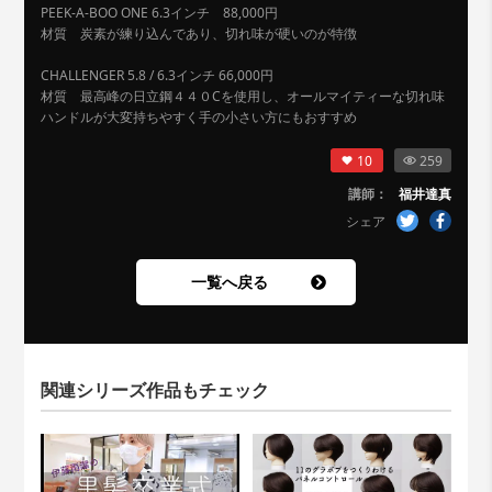
PEEK-A-BOO ONE 6.3インチ 88,000円
材質 炭素が練り込んであり、切れ味が硬いのが特徴
CHALLENGER 5.8 / 6.3インチ 66,000円
材質 最高峰の日立鋼４４０Cを使用し、オールマイティーな切れ味
ハンドルが大変持ちやすく手の小さい方にもおすすめ
10
259
講師：
福井達真
シェア
一覧へ戻る
関連シリーズ作品もチェック