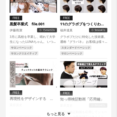
FREE
FREE
黒髪卒業式 file.001
11のグラボブをつくりわけ
るパネルコントロール
伊藤雨潔
福井達真
15min53s
9min41s
3月に高校を卒業し、晴れて大学
グラボブだけに特化した技術書。
生になったLUNAちゃん。 いつも
通称『グラパネ』 お客様は様々
お世話になってるPEEK-A-BOO
な、骨格や毛流があります。 11
サロンベーシック
スタンダードベーシック
青山のTOP STYLISTの伊藤雨潔さ
種類のパネルコントロールを使い
サロンクリエイティブ
サロンベーシック
んのところへ、初ブリーチをして
こなせれば あなたも明日からグ
もらいに行ってきます。...
ラボブマスターです。...
FREE
FREE
再現性をデザインする
知っ得検証動画「応用編」
PEEK-A-BOOのチェックカ
栗原貴史
栗原貴史
8min42s
ット
...
前回の検証動画を応用してショー
もっと見る
トカットの骨格補正に使えるテク