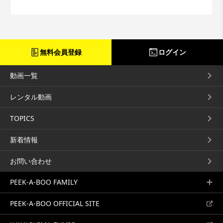
スタンダードベーシック
ニックをご紹介。 ドライヤーで
スタートアップ
サロンベーシック
ざっと乾かすだけで綺麗なフォル
スタンダードベーシック
ワンレングス グラデーション
ムを作るコツが隠されています。
フォルムコントロールの参考にし
NEW
てみてください!...
無料会員登録
ログイン
動画一覧
レンタル動画
FREE
FREE
ブラシの回転
2026年度成人式ヘアメイ
TOPICS
ク 〜メイク編〜
久保木誠
茂田井あずさ
ブラシの回転は基本中の基本...
メイクアップアーティスト茂田井
新着情報
が提案する2026年度成人式ヘア
スタートアップ
メイク動画...
イベント
スタンダードベーシック
ブロー
お問い合わせ
PEEK-A-BOO FAMILY
PEEK-A-BOO OFFICIAL SITE