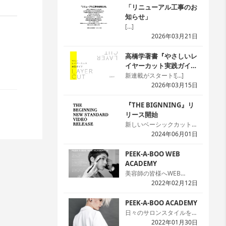
「リニューアル工事のお
知らせ」
[…]
2026年03月21日
高橋学著書『やさしいレ
イヤーカット実践ガイ
ド』
新連載がスタート![…]
2026年03月15日
『THE BIGNNING』リ
リース開始
新しいベーシックカット本
n32s
の『THE BIGNNING』の
2024年06月01日
ンができ
24スタイルを「WED
ACADEMY」にて公開を開
PEEK-A-BOO WEB
始しました。本では2次元
ACADEMY
のため解説が難しい場面で
美容師の皆様へWEB
も動画なら一目瞭然です。
ACADEMYのサイトへよう
2022年02月12日
本と動画を同時に見ること
こそ!まずは無料会員の登
で理解度がアップ。プレミ
録をお願いします。[…]
PEEK-A-BOO ACADEMY
アム会員なら何回でも見れ
日々のサロンスタイルを生
て嬉しいですね。[…]
かしつつ、ハイセンスなデ
2022年01月30日