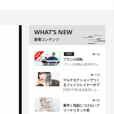
WHAT’S NEW
新着コンテンツ
NEW
FREE
14
ブラシの回転
ブラシの回転は基本中の基
本[…]
113
マルチセクションでつく
るフェイスレイヤーボブ
DIRECTOR 渡邉真理によ
るマルチセクションでつく
るフェイスレイヤーボブ
59
[…]
素早く地肌につけないブ
リーチリタッチ術