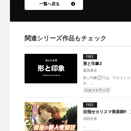
一覧へ戻る
関連シリーズ作品もチェック
FREE
形と印象2
栗原貴史
形と印象②では、ウエイトコ
す。...
スタートアップ
FREE
目指せカリスマ美容師!! 
池田光来
...