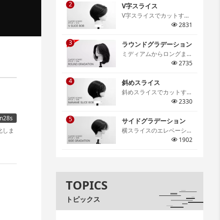
2
仕上がりの特徴などを細か
V字スライス
く解説しています。[…]
V字スライスでカットする
グラデーションボブ。V字
2831
スライスならではのメリハ
3
リのあるシルエットは必ず
ラウンドグラデーション
身につけたいテクニック。
ミディアムからロングま
[…]
で、スタイルの基礎となる
2735
テクニックであるラウンド
4
グラデーション。アウトラ
斜めスライス
インの切り方や顔周りのレ
斜めスライスでカットする
イヤーの作り方、丸みのあ
グラデーションボブ。骨格
2330
るフォルム作りのポイント
に合わせたセクションの取
n28s
までを詳しく解説していま
5
り方やスライスの取り方、
サイドグラデーション
す。[…]
コームワークまで詳しく解
横スライスのエレベーショ
化しま
説。[…]
ンカットを学ぶサイドグラ
1902
デーション。グラデーショ
ンの幅と丸みのコントロー
ルを身につけサロンワーク
でも活用できる大切なテク
TOPICS
ニックの一つです。[…]
トピックス