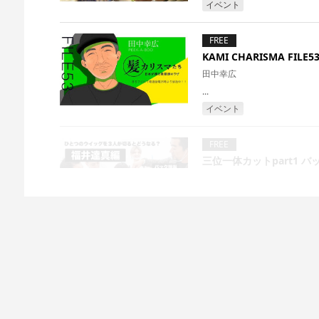
イベント
FREE
KAMI CHARISMA FILE5
田中幸広
...
イベント
FREE
三位一体カットpart1 バ
福井達真
「実験企画」PEEK-A-B
るのか?どうか?WEB ACAD
アドバンスカット
クリエイ
FREE
KAMI CHARISMA FILE
堀内邦雄
...