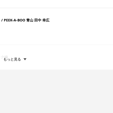
3 / PEEK-A-BOO 青山 田中 幸広
ック編
もっと見る
22mi
OOのスタイリストが、ひとつのウイッグにバラバラでカットしたら、カッコイイデザイ
EMYメンバーでチャレンジしてみました。...
ティブ
63 / PEEK-A-BOO 銀座中央通り 堀内 邦雄