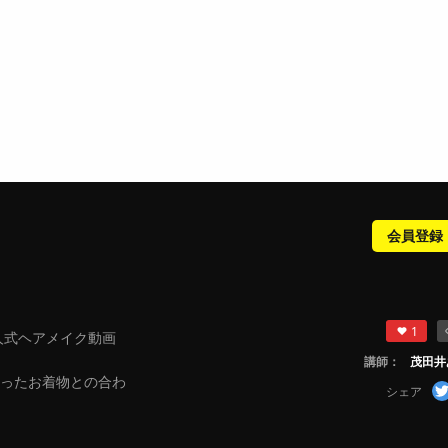
会員登録
1
人式ヘアメイク動画
講師：
茂田井
ったお着物との合わ
シェア