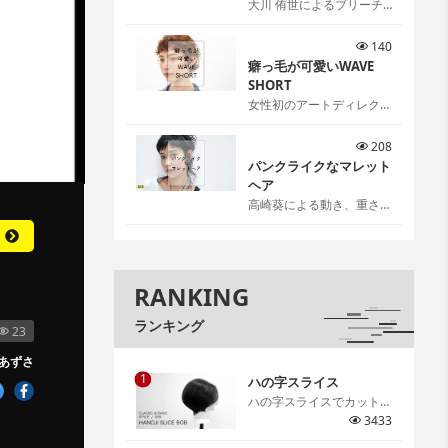
大川 侑世によるブリーチ
リタッチ[…]
140
癖っ毛が可愛いWAVE
SHORT
女性初のアートディレクタ
ー伊藤雨潔によるウェーブ
ショートスタイル。 伊藤
208
ならではの可愛いの見つけ
パンクライクなマレット
方、お伝えします。[…]
ヘア
高崎葵による動き、重さ、
抜け感を感覚ではなく理論
で作るパンクライクなマレ
ットヘア。[…]
RANKING
ランキング
23
あずさ
1
ハの字スライス
ハの字スライスでカットす
るグラデーションボブ。ハ
3433
の字スライスで取る意味や