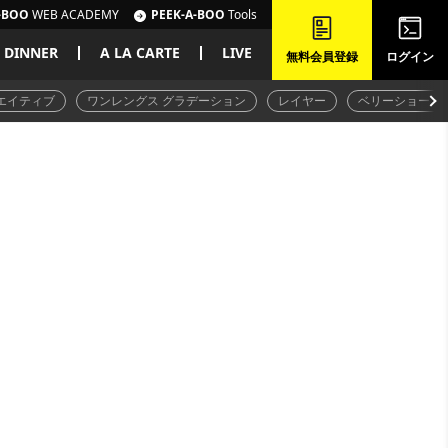
-BOO
WEB ACADEMY
PEEK-A-BOO
Tools
DINNER
A LA CARTE
LIVE
無料会員登録
ログイン
エイティブ
ワンレングス グラデーション
レイヤー
ベリーショート