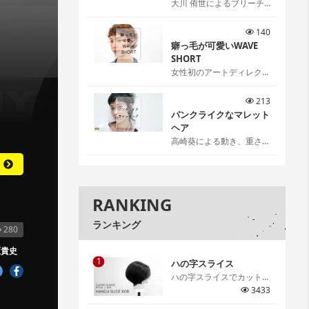
大川 侑世によるブリーチ
リタッチ[…]
140
癖っ毛が可愛いWAVE
SHORT
女性初のアートディレクタ
ー伊藤雨潔によるウェーブ
ショートスタイル。 伊藤
213
ならではの可愛いの見つけ
パンクライクなマレット
方、お伝えします。[…]
ヘア
高崎葵による動き、重さ、
抜け感を感覚ではなく理論
で作るパンクライクなマレ
ットヘア。[…]
RANKING
ランキング
280
原貴史
1
ハの字スライス
ハの字スライスでカットす
るグラデーションボブ。ハ
3433
の字スライスで取る意味や