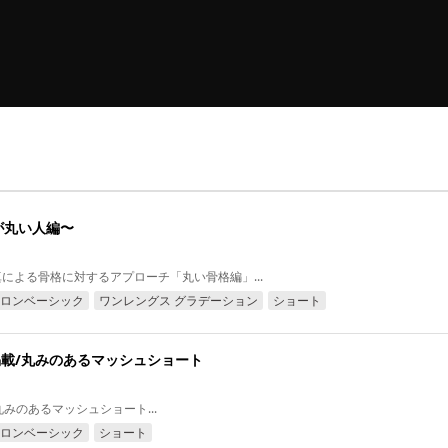
が丸い人編〜
 福井達真による骨格に対するアプローチ「丸い骨格編」...
ロンベーシック
ワンレングス グラデーション
ショート
月号掲載/丸みのあるマッシュショート
載/丸みのあるマッシュショート...
ロンベーシック
ショート