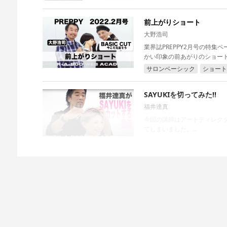
前上がりショート
大野浩司
業界誌PREPPY2月号の特集
かい印象の前あがりのショート
サロンベーシック
ショート
SAYUKIを切ってみた!!
福井達真
今回の講師はアートディレク
てしまいました。...
サロンベーシック
ショート
若手スタイリストと一緒
大野浩司
ディレクター大野が若手スタ
の時に知っておきたいことが学べ
サロンベーシック
ショート