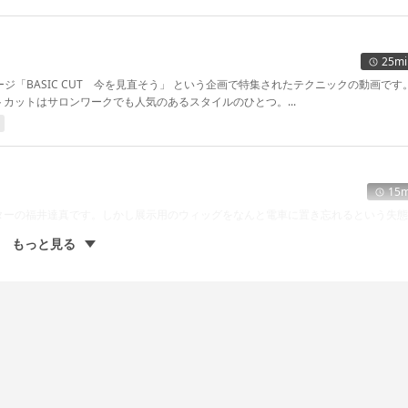
25mi
ページ「BASIC CUT 今を見直そう」 という企画で特集されたテクニックの動画です
カットはサロンワークでも人気のあるスタイルのひとつ。...
15m
ターの福井達真です。しかし展示用のウィッグをなんと電車に置き忘れるという失態
もっと見る
に学ぶショートウルフ
35m
イリストと一緒にショートの似合わせについてレクチャーします。 カウンセリング
ます。...
スタイリング