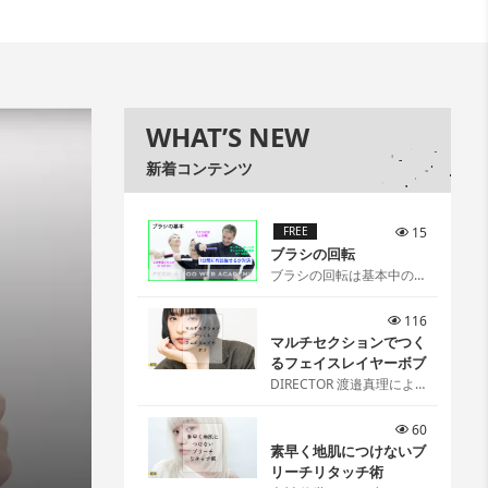
WHAT’S NEW
新着コンテンツ
FREE
15
ブラシの回転
ブラシの回転は基本中の基
本[…]
116
マルチセクションでつく
るフェイスレイヤーボブ
DIRECTOR 渡邉真理によ
るマルチセクションでつく
るフェイスレイヤーボブ
60
[…]
素早く地肌につけないブ
リーチリタッチ術