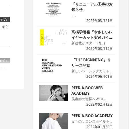
「リニューアル工事のお
知らせ」
[…]
n47s
2026年03月21日
。柔ら
高橋学著書『やさしいレ
イヤーカット実践ガイ
ド』
新連載がスタート![…]
2026年03月15日
『THE BIGNNING』リ
in1s
リース開始
をし
新しいベーシックカット本
の『THE BIGNNING』の
2024年06月01日
24スタイルを「WED
ACADEMY」にて公開を開
PEEK-A-BOO WEB
始しました。本では2次元
ACADEMY
のため解説が難しい場面で
美容師の皆様へWEB
in5s
も動画なら一目瞭然です。
ACADEMYのサイトへよう
2022年02月12日
や提案
本と動画を同時に見ること
こそ!まずは無料会員の登
で理解度がアップ。プレミ
録をお願いします。[…]
PEEK-A-BOO ACADEMY
アム会員なら何回でも見れ
日々のサロンスタイルを生
て嬉しいですね。[…]
かしつつ、ハイセンスなデ
2022年01月30日