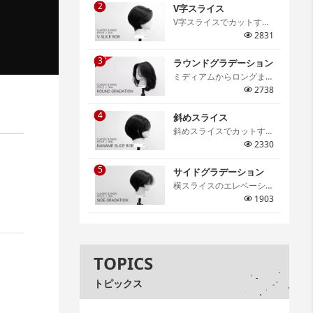
2
仕上がりの特徴などを細か
V字スライス
く解説しています。[…]
V字スライスでカットする
グラデーションボブ。V字
2831
スライスならではのメリハ
3
リのあるシルエットは必ず
ラウンドグラデーション
身につけたいテクニック。
ミディアムからロングま
[…]
で、スタイルの基礎となる
2738
テクニックであるラウンド
4
グラデーション。アウトラ
斜めスライス
インの切り方や顔周りのレ
斜めスライスでカットする
イヤーの作り方、丸みのあ
グラデーションボブ。骨格
2330
るフォルム作りのポイント
に合わせたセクションの取
までを詳しく解説していま
5
り方やスライスの取り方、
サイドグラデーション
す。[…]
コームワークまで詳しく解
横スライスのエレベーショ
説。[…]
ンカットを学ぶサイドグラ
1903
デーション。グラデーショ
ンの幅と丸みのコントロー
ルを身につけサロンワーク
でも活用できる大切なテク
TOPICS
ニックの一つです。[…]
トピックス