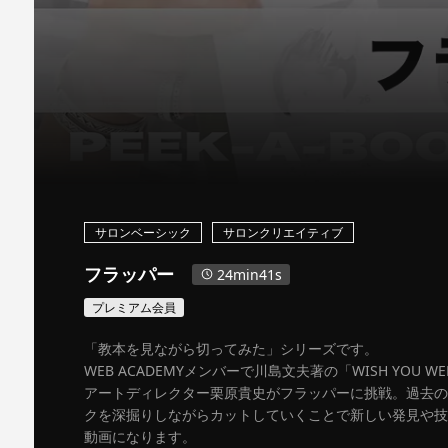
サロンベーシック
サロンクリエイティブ
フラッパー
24min41s
プレミアム会員
「教本を見ながら切ってみた」シリーズです。
WEB ACADEMYメンバーで川島文夫著の「WISH YOU WE
アートディレクター栗原貴史がフラッパーに挑戦。過去の
クを深掘りしながらカットしていくことで新しい発見や技
動画になります。