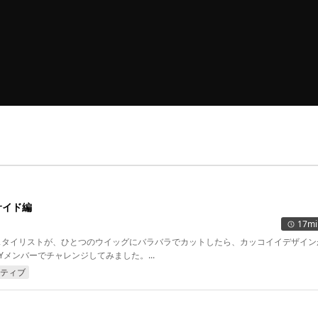
サイド編
17mi
OOのスタイリストが、ひとつのウイッグにバラバラでカットしたら、カッコイイデザイ
EMYメンバーでチャレンジしてみました。...
ティブ