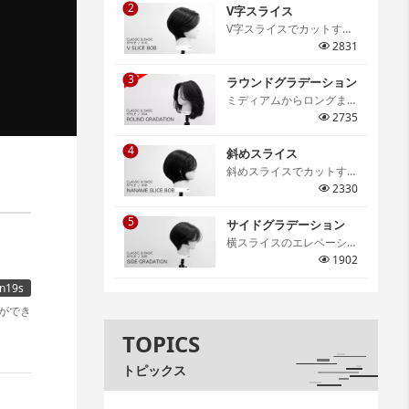
2
仕上がりの特徴などを細か
V字スライス
く解説しています。[…]
V字スライスでカットする
グラデーションボブ。V字
2831
スライスならではのメリハ
3
リのあるシルエットは必ず
ラウンドグラデーション
身につけたいテクニック。
ミディアムからロングま
[…]
で、スタイルの基礎となる
2735
テクニックであるラウンド
4
グラデーション。アウトラ
斜めスライス
インの切り方や顔周りのレ
斜めスライスでカットする
イヤーの作り方、丸みのあ
グラデーションボブ。骨格
2330
るフォルム作りのポイント
に合わせたセクションの取
までを詳しく解説していま
5
り方やスライスの取り方、
サイドグラデーション
す。[…]
コームワークまで詳しく解
横スライスのエレベーショ
説。[…]
ンカットを学ぶサイドグラ
1902
デーション。グラデーショ
n19s
ンの幅と丸みのコントロー
ンができ
ルを身につけサロンワーク
でも活用できる大切なテク
TOPICS
ニックの一つです。[…]
トピックス