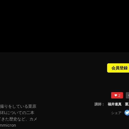
会員登録
2
講師：
福井達真 栗
撮りをしている栗原
SELについての二本
シェア
てきた歴史など、カメ
mmicron