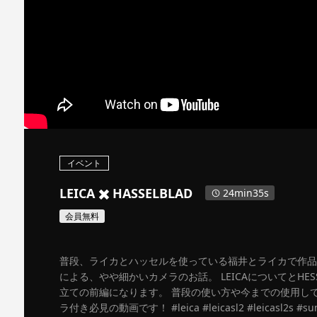
イベント
LEICA ✖️ HASSELBLAD
24min35s
会員無料
普段、ライカとハッセルを使っている福井とライカで作品
による、やや細かいカメラのお話。 LEICAについてとHES
立ての前編になります。 普段の使い方や今までの使用し
ラ付き必見の動画です！ #leica #leicasl2 #leicasl2s #su