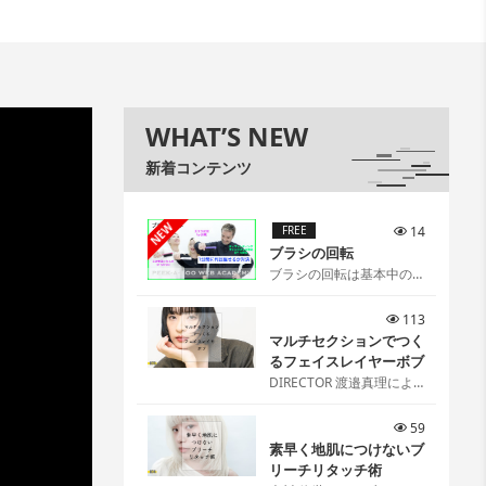
WHAT’S NEW
新着コンテンツ
NEW
FREE
14
ブラシの回転
ブラシの回転は基本中の基
本[…]
113
マルチセクションでつく
るフェイスレイヤーボブ
DIRECTOR 渡邉真理によ
るマルチセクションでつく
るフェイスレイヤーボブ
59
[…]
素早く地肌につけないブ
リーチリタッチ術