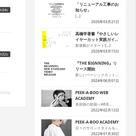
「リニューアル工事のお
知らせ」
n34s
[…]
2026年03月21日
高橋学著書『やさしいレ
イヤーカット実践ガイ
ド』
新連載がスタート![…]
2026年03月15日
n32s
『THE BIGNNING』リ
リース開始
新しいベーシックカット本
の『THE BIGNNING』の
2024年06月01日
24スタイルを「WED
ACADEMY」にて公開を開
PEEK-A-BOO WEB
n28s
始しました。本では2次元
ACADEMY
化しま
のため解説が難しい場面で
美容師の皆様へWEB
も動画なら一目瞭然です。
ACADEMYのサイトへよう
2022年02月12日
本と動画を同時に見ること
こそ!まずは無料会員の登
で理解度がアップ。プレミ
録をお願いします。[…]
PEEK-A-BOO ACADEMY
アム会員なら何回でも見れ
日々のサロンスタイルを生
て嬉しいですね。[…]
かしつつ、ハイセンスなデ
2022年01月30日