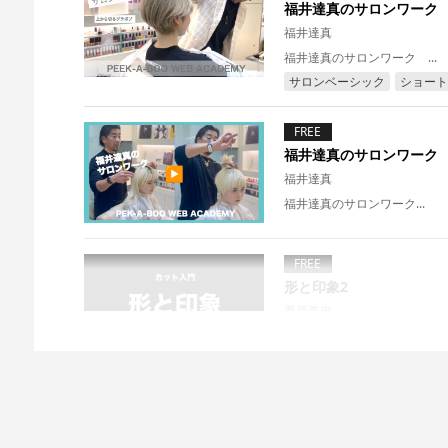
福井達真のサロンワーク
福井達真
福井達真のサロンワーク ...
サロンベーシック
ショート
FREE
福井達真のサロンワーク
福井達真
福井達真のサロンワーク...
FREE
形と印象2
栗原貴史
形と印象②では、ウエイトコ
す。...
スタートアップ
FREE