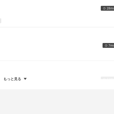
28mi
7mi
もっと見る
11mi
ントロールを解説しています。濡れた状態の髪と、ドライな状態ではウエイトが変