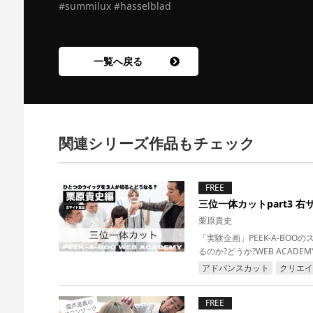
#summilux #hasselblad
一覧へ戻る
関連シリーズ作品もチェック
FREE
三位一体カットpart3 右
栗原貴史
「実験企画」PEEK-A-B
るのか?どうか?WEB ACAD
アドバンスカット
クリエイ
FREE