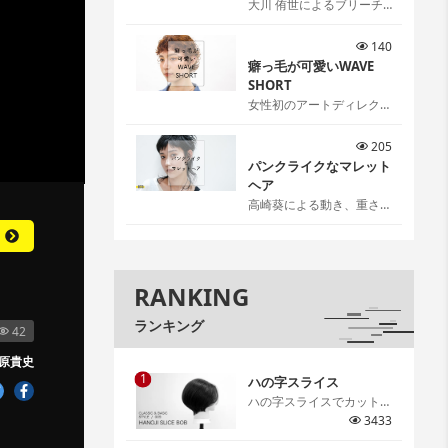
大川 侑世によるブリーチ
リタッチ[…]
140
癖っ毛が可愛いWAVE
SHORT
女性初のアートディレクタ
ー伊藤雨潔によるウェーブ
ショートスタイル。 伊藤
205
ならではの可愛いの見つけ
パンクライクなマレット
方、お伝えします。[…]
ヘア
高崎葵による動き、重さ、
抜け感を感覚ではなく理論
で作るパンクライクなマレ
ットヘア。[…]
RANKING
ランキング
42
原貴史
1
ハの字スライス
ハの字スライスでカットす
るグラデーションボブ。ハ
3433
の字スライスで取る意味や