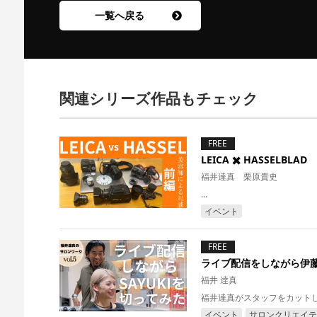
一覧へ戻る
関連シリーズ作品もチェック
FREE
LEICA ✖️ HASSELBLAD
福井達真 栗原貴史
...
イベント
FREE
ライブ配信をしながら伊藤
福井 逹真
福井達真がスタッフをカットしてみた
イベント
サロンクリエイテ