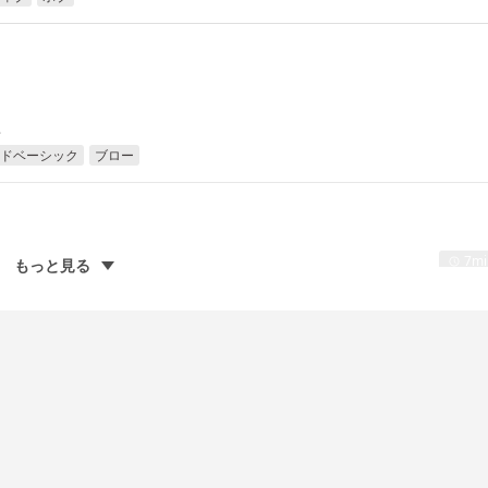
.
ドベーシック
ブロー
7mi
もっと見る
の表紙の撮影現場の収録です。...
13mi
から新しいハサミが仲間入りしました。 AIM HIGH 6.3インチ 88,000円 ハンドルがA