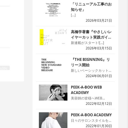
「リニューアル工事のお
知らせ」
[…]
2026年03月21日
高橋学著書『やさしいレ
イヤーカット実践ガイ
ド』
新連載がスタート![…]
2026年03月15日
『THE BIGNNING』リ
リース開始
n39s
新しいベーシックカット本
の『THE BIGNNING』の
2024年06月01日
24スタイルを「WED
ACADEMY」にて公開を開
PEEK-A-BOO WEB
始しました。本では2次元
ACADEMY
のため解説が難しい場面で
美容師の皆様へWEB
も動画なら一目瞭然です。
ACADEMYのサイトへよう
2022年02月12日
本と動画を同時に見ること
こそ!まずは無料会員の登
n52s
で理解度がアップ。プレミ
録をお願いします。[…]
PEEK-A-BOO ACADEMY
タイプと
アム会員なら何回でも見れ
日々のサロンスタイルを生
て嬉しいですね。[…]
かしつつ、ハイセンスなデ
2022年01月30日