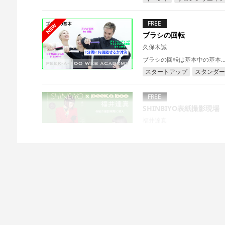
FREE
NEW
ブラシの回転
久保木誠
ブラシの回転は基本中の基本..
スタートアップ
スタンダー
FREE
SHINBIYO表紙撮影現場
福井達真
2023年 8月号のしんびよう
イベント
FREE
2021 NEW SICSSOR
福井達真
2021年度 PEEK-A-BOO
Bタイプがあります。...