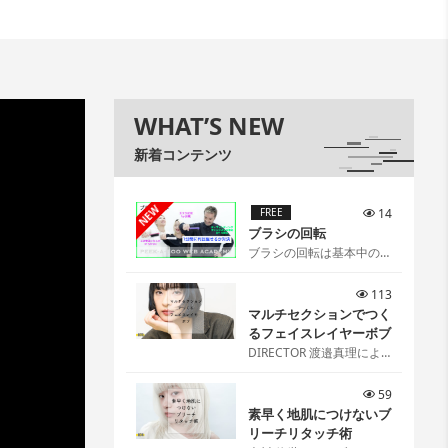
WHAT’S NEW
新着コンテンツ
NEW
FREE
14
ブラシの回転
ブラシの回転は基本中の基
本[…]
113
マルチセクションでつく
るフェイスレイヤーボブ
DIRECTOR 渡邉真理によ
るマルチセクションでつく
るフェイスレイヤーボブ
59
[…]
素早く地肌につけないブ
リーチリタッチ術