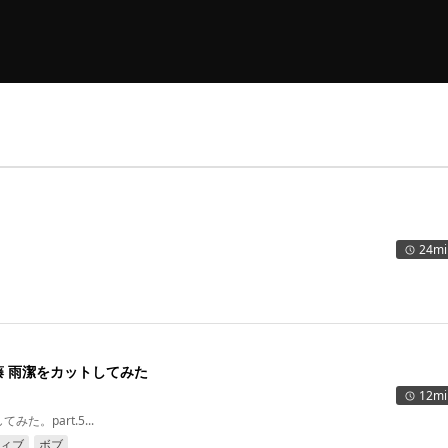
24mi
 雨潔をカットしてみた
12mi
。part.5...
ィブ
ボブ