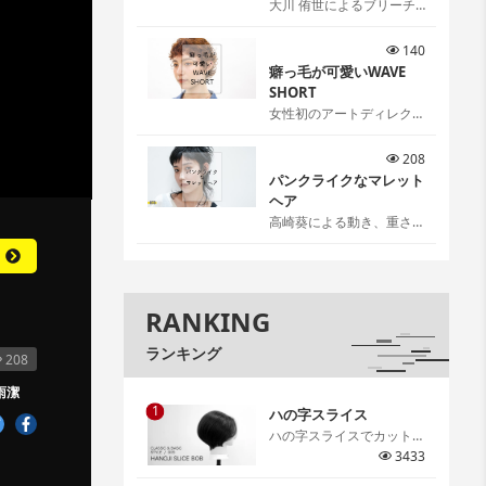
大川 侑世によるブリーチ
リタッチ[…]
140
癖っ毛が可愛いWAVE
SHORT
女性初のアートディレクタ
ー伊藤雨潔によるウェーブ
ショートスタイル。 伊藤
208
ならではの可愛いの見つけ
パンクライクなマレット
方、お伝えします。[…]
ヘア
高崎葵による動き、重さ、
抜け感を感覚ではなく理論
で作るパンクライクなマレ
ットヘア。[…]
RANKING
ランキング
208
雨潔
1
ハの字スライス
ハの字スライスでカットす
るグラデーションボブ。ハ
3433
の字スライスで取る意味や