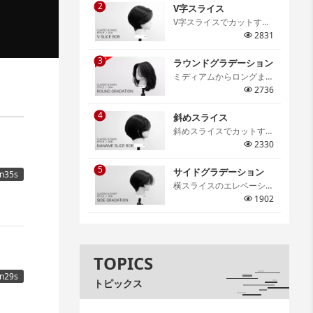
2
仕上がりの特徴などを細か
V字スライス
く解説しています。[…]
V字スライスでカットする
グラデーションボブ。V字
2831
スライスならではのメリハ
3
リのあるシルエットは必ず
ラウンドグラデーション
身につけたいテクニック。
ミディアムからロングま
[…]
で、スタイルの基礎となる
2736
テクニックであるラウンド
4
グラデーション。アウトラ
斜めスライス
インの切り方や顔周りのレ
斜めスライスでカットする
イヤーの作り方、丸みのあ
グラデーションボブ。骨格
2330
るフォルム作りのポイント
に合わせたセクションの取
までを詳しく解説していま
5
り方やスライスの取り方、
サイドグラデーション
n35s
す。[…]
コームワークまで詳しく解
横スライスのエレベーショ
説。[…]
ンカットを学ぶサイドグラ
1902
デーション。グラデーショ
ンの幅と丸みのコントロー
ルを身につけサロンワーク
でも活用できる大切なテク
TOPICS
ニックの一つです。[…]
n29s
トピックス