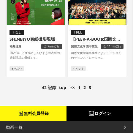
FREE
FREE
SHINBIYO表紙撮影現場
【PEEK-A-BOO✖️国際文化
学園】デモンストレーショ
福井達真
7min39s
国際文化学園卒業生
11min28s
ン
2023年 8月号のしんびようの表紙の
国際文化学園卒業生によるモデルさん
撮影現場の収録です。
のデモンストレーション
イベント
イベント
42 記録
top
<<
1
2
3
無料会員登録
ログイン
動画一覧