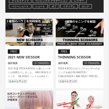
クリエイティブ
ワンレングス グラデーション
レイヤー
ベリーショート
ショート
ボブ
ミディアム
ロング
カラー
パーマ
ブロー
スタイリング
FREE
FREE
2021 NEW SICSSOR
THINNING SCISSOR
福井達真
13min52s
福井達真
15min25s
2021年度 PEEK-A-BOOから新しいハサ
PEEK-A-BOO のオリジナルシザーのセ
ミが仲間入りしました。 AIM HIGH 6.3
ニングを紹介FK-MASTER /
インチ 88,000円 ハンドルがAタイプ
CHALLENGER / AIM HIGH / PRECIOUS
とBタイプがあります。
量感系から質感系などを解説していま
スタートアップ
スタートアップ
す。