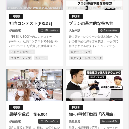
FREE
FREE
社内コンテスト[PRIDE]
ブラシの基本的な持ち方
伊藤雨潔
10min47s
久保木誠
12min26s
『PEEK-A-BOO社内コンテスト〜
青山店ディレクターの久保木誠が ブラ
pride〜』 社内コンテストで今回シル
シの基本的な持ち方を解説。 一分間で
バーアワードを受賞した伊藤雨潔に、
何回まわせるかタイムチャレンジもや
どんな想いで作品を作ったのか?インタ
ってみた。 大御所登場もあります。
アドバンスカット
スタートアップ
ビューしました。なかなか表に出ない
クリエイティブ
ショート
スタンダードベーシック
PEEK-A-BOOの社内コンテストの裏側
が垣間見れると思います。ぜひご覧く
ださい。
FREE
FREE
黒髪卒業式 file.001
知っ得検証動画「応用編」
伊藤雨潔
15min53s
栗原貴史
8min42s
3月に高校を卒業し、晴れて大学生にな
前回の検証動画を応用してショートカ