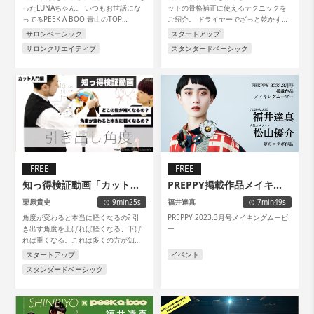
ったLUNAちゃん。 いつもお世話にな
ットの骨格補正に使えるテクニックを
ってるPEEK-A-BOO 青山のTOP
ご紹介。 ドライヤーでざっと乾かすだ
STYLISTの伊藤雨潔さんのところへ、初
けで綺麗なフォルムを作るコツが隠さ
サロンベーシック
スタートアップ
ブリーチをしてもらいに行ってきま
れています。 フォルムコントロールの
サロンクリエイティブ
スタンダードベーシック
す。
参考にしてみてください!
FREE
FREE
知っ得検証動画「カット入
PREPPY掲載作品メイキン
門編」
グムービー
栗原貴史
9min25s
福井達真
7min49s
角度が変わると本当に軽くなるの? 引
PREPPY 2023.3月号メイキングムービ
き出す角度を上げれば軽くなる、下げ
ー
れば重くなる。これは多くの方が知っ
ていると思いますが、では実際どこの
スタートアップ
イベント
毛が短くなっているの?カット入門者か
スタンダードベーシック
ら上級者まで知ってて得する、そんな
検証をご紹介。